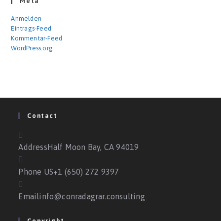
Meta
Anmelden
Eintrags-Feed
Kommentar-Feed
WordPress.org
Contact
Address
Half Moon Bay, CA 94019
Phone US
+1 (650) 272 9397
Email
info@conradagrar.consulting
Copyright